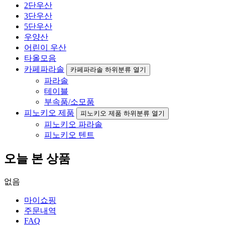
2단우산
3단우산
5단우산
우양산
어린이 우산
타올모음
카페파라솔
카페파라솔 하위분류 열기
파라솔
테이블
부속품/소모품
피노키오 제품
피노키오 제품 하위분류 열기
피노키오 파라솔
피노키오 텐트
오늘 본 상품
없음
마이쇼핑
주문내역
FAQ