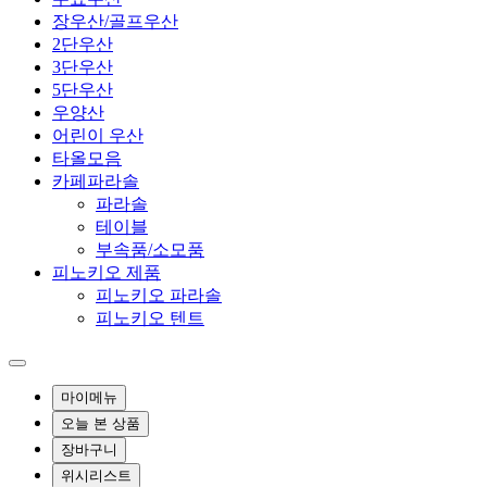
장우산/골프우산
2단우산
3단우산
5단우산
우양산
어린이 우산
타올모음
카페파라솔
파라솔
테이블
부속품/소모품
피노키오 제품
피노키오 파라솔
피노키오 텐트
마이메뉴
오늘 본 상품
장바구니
위시리스트