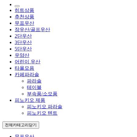
히트상품
추천상품
무표우산
장우산/골프우산
2단우산
3단우산
5단우산
우양산
어린이 우산
타올모음
카페파라솔
파라솔
테이블
부속품/소모품
피노키오 제품
피노키오 파라솔
피노키오 텐트
전체카테고리
닫기
무표우산