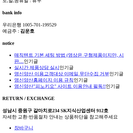
토,일,공휴일 : 휴무
bank info
우리은행 1005-701-199529
예금주 :
김운호
notice
매직텐트 기본 세팅 방법 (영상은 구형제품이지만, 시
판…
인기글
실시간 제품상담 실시
인기글
영신양산 이용고객대상 이메일 무단수집 거부
인기글
영신양산홈페이지 이용 규칙
인기글
영신양산"피노키오" 사이트 이용안내 필독!!
인기글
RETURN / EXCHANGE
성남시 중원구 갈마치로234 SK지식산업센터 912호
자세한 교환·반품절차 안내는 상품하단을 참고해주세요
장바구니