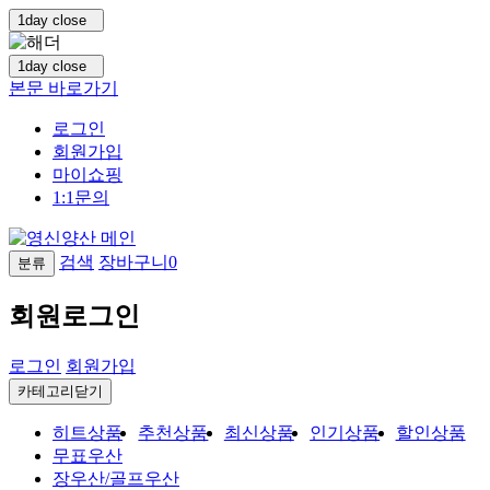
1day close
1day close
본문 바로가기
로그인
회원가입
마이쇼핑
1:1문의
검색
장바구니
0
분류
회원로그인
로그인
회원가입
카테고리닫기
히트상품
추천상품
최신상품
인기상품
할인상품
무표우산
장우산/골프우산