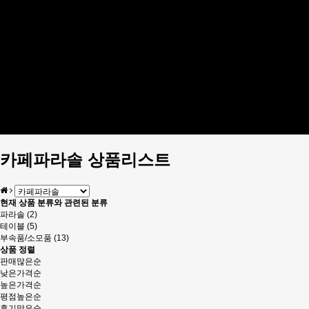
5단우산
우양산
어린이 우산
타올모음
카페파라솔
파라솔
테이블
부속품/소모품
피노키오 제품
피노키오 파라솔
피노키오 텐트
카페파라솔 상품리스트
현재 상품 분류와 관련된 분류
파라솔 (2)
테이블 (5)
부속품/소모품 (13)
상품 정렬
판매많은순
낮은가격순
높은가격순
평점높은순
후기많은순