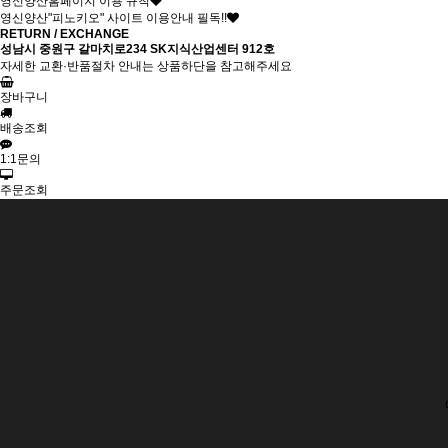
영신양산홈페이지 이용 규칙
영신양산"피노키오" 사이트 이용안내 필독!!
RETURN / EXCHANGE
성남시 중원구 갈마치로234 SK지식산업센터 912호
자세한 교환·반품절차 안내는 상품하단을 참고해주세요
장바구니
배송조회
1:1문의
주문조회