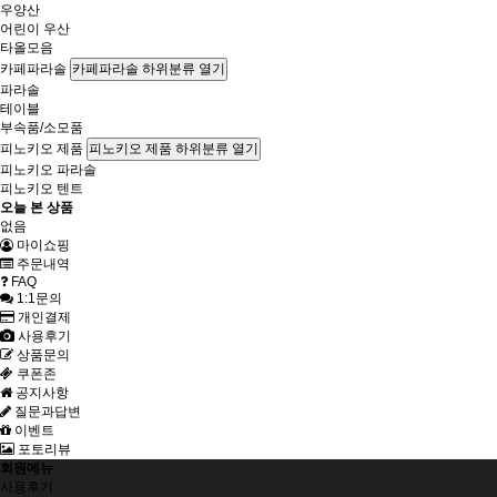
우양산
어린이 우산
타올모음
카페파라솔
카페파라솔 하위분류 열기
파라솔
테이블
부속품/소모품
피노키오 제품
피노키오 제품 하위분류 열기
피노키오 파라솔
피노키오 텐트
오늘 본 상품
없음
마이쇼핑
주문내역
FAQ
1:1문의
개인결제
사용후기
상품문의
쿠폰존
공지사항
질문과답변
이벤트
포토리뷰
회원메뉴
사용후기