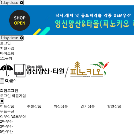
1day close
1day close
로그인
회원가입
마이쇼핑
1:1문의
0
회원로그인
로그인
회원가입
히트상품
추천상품
최신상품
인기상품
할인상품
무표우산
장우산/골프우산
2단우산
3단우산
5단우산