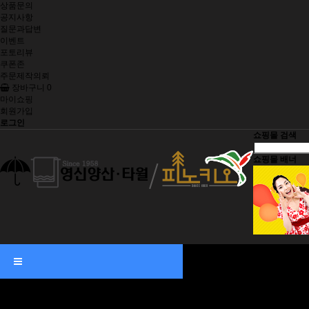
상품문의
공지사항
질문과답변
이벤트
포토리뷰
쿠폰존
주문제작의뢰
장바구니
0
마이쇼핑
회원가입
로그인
쇼핑몰 검색
쇼핑몰 배너
히트상품
추천상품
무표우산
장우산/골프우산
2단우산
3단우산