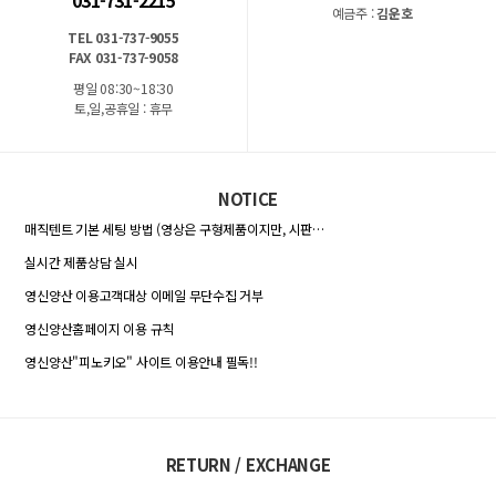
031-731-2215
예금주 :
김운호
TEL 031-737-9055
FAX 031-737-9058
평일 08:30~18:30
토,일,공휴일 : 휴무
NOTICE
매직텐트 기본 세팅 방법 (영상은 구형제품이지만, 시판…
실시간 제품상담 실시
영신양산 이용고객대상 이메일 무단수집 거부
영신양산홈페이지 이용 규칙
영신양산"피노키오" 사이트 이용안내 필독!!
RETURN / EXCHANGE