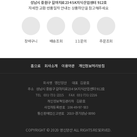
성남시 중원구 갈마치로234 SK지식산업센터 912호
자세한 교환·반품절차 안내는 상품하단을 참고해주세요
장바구니
배송조회
1:1문의
주문조회
홈으로
회사소개
이용약관
개인정보처리방침
회사명
영신양산
대표
김운호
주소
성남시 중원구 갈마치로234 SK지식산업센터 912호
TEL
031-731-2215
FAX
031-731-2216
개인정보책임관리자
김운호
사업자등록번호
106-49-97-933
통신판매업신고번호
2010-경기성남-0090
COPYRIGHT © 2020 영신양산 ALL RIGHTS RESERVED.