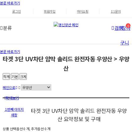
본문 바로가기
로그인
회원가입
마이쇼핑
1:1문의
0
분류
검색
장바
구니
본문 바로가기
타겟 3단 UV차단 암막 솔리드 완전자동 우양산 > 우양
산
작게
기본
크게
메인으로
확대보기
1번째 이미지
타겟 3단 UV차단 암막 솔리드 완전자동 우양
새창
산
요약정보 및 구매
상품 선택옵션 0 개, 추가옵션 0 개