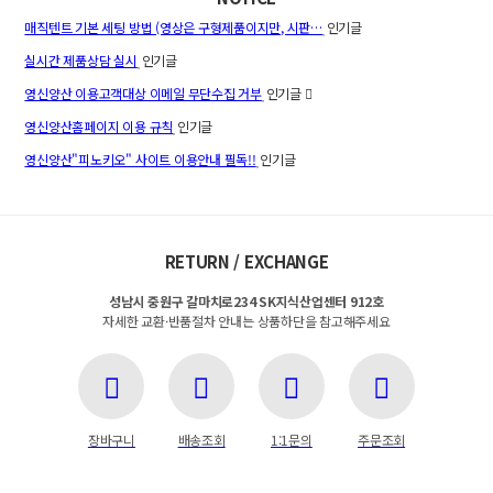
매직텐트 기본 세팅 방법 (영상은 구형제품이지만, 시판…
인기글
실시간 제품상담 실시
인기글
영신양산 이용고객대상 이메일 무단수집 거부
인기글
영신양산홈페이지 이용 규칙
인기글
영신양산"피노키오" 사이트 이용안내 필독!!
인기글
RETURN / EXCHANGE
성남시 중원구 갈마치로234 SK지식산업센터 912호
자세한 교환·반품절차 안내는 상품하단을 참고해주세요
장바구니
배송조회
1:1문의
주문조회