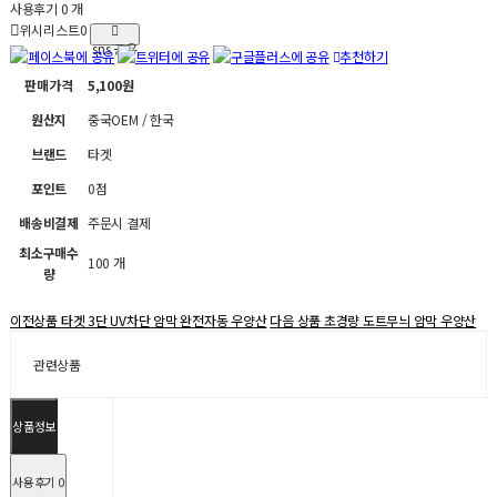
사용후기 0 개
위시리스트
0
sns 공유
추천하기
판매가격
5,100원
원산지
중국OEM / 한국
브랜드
타겟
포인트
0점
배송비결제
주문시 결제
최소구매수
100 개
량
이전상품
타겟 3단 UV차단 암막 완전자동 우양산
다음 상품
초경량 도트무늬 암막 우양산
관련상품
상품정보
사용후기
0