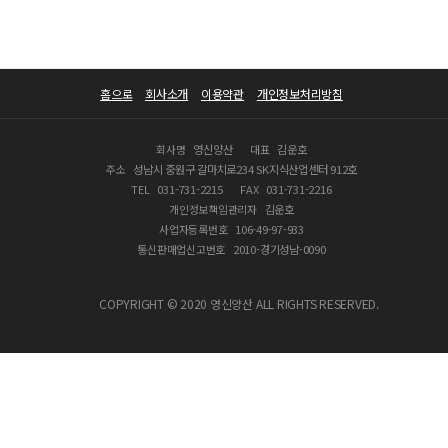
홈으로
회사소개
이용약관
개인정보처리방침
회사명
영신양산
대표
김운호
주소
성남시 중원구 갈마치로234 SK지식산업센터 912호
TEL
031-731-2215
FAX
031-731-2216
개인정보책임관리자
김운호
사업자등록번호
106-49-97-933
통신판매업신고번호
2010-경기성남-0090
COPYRIGHT © 2020 영신양산 ALL RIGHTS RESERVED.