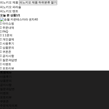
피노키오 제품
피노키오 제품 하위분류 열기
피노키오 파라솔
피노키오 텐트
오늘 본 상품
1/1
마이쇼핑
주문내역
FAQ
1:1문의
개인결제
사용후기
상품문의
쿠폰존
공지사항
질문과답변
이벤트
포토리뷰
회원메뉴
사용후기
상품문의
공지사항
질문과답변
이벤트
포토리뷰
쿠폰존
주문제작의뢰