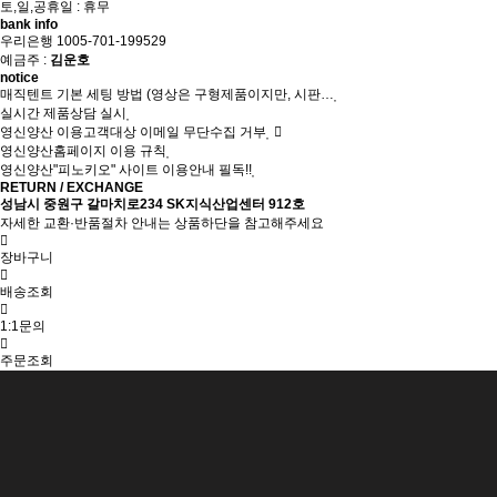
토,일,공휴일 : 휴무
bank info
우리은행 1005-701-199529
예금주 :
김운호
notice
매직텐트 기본 세팅 방법 (영상은 구형제품이지만, 시판…
실시간 제품상담 실시
영신양산 이용고객대상 이메일 무단수집 거부
영신양산홈페이지 이용 규칙
영신양산"피노키오" 사이트 이용안내 필독!!
RETURN / EXCHANGE
성남시 중원구 갈마치로234 SK지식산업센터 912호
자세한 교환·반품절차 안내는 상품하단을 참고해주세요
장바구니
배송조회
1:1문의
주문조회