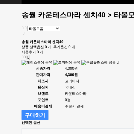
피노키오 텐트
송월 카운테스마라 센치40 > 타올
송월 카운테스마라 센치40
상품 선택옵션 0 개, 추가옵션 0 개
사용후기 0 개
0
시중가격
4,300원
판매가격
4,300원
제조사
코리아나
원산지
국내산
브랜드
카운테스마라
포인트
0점
배송비결제
주문시 결제
구매하기
선택된 옵션