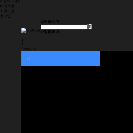
장바구니
0
마이쇼핑
회원가입
로그인
쇼핑몰 검색
쇼핑몰 배너
1
2
Prev
Next
히트상품
추천상품
무표우산
장우산/골프우산
2단우산
3단우산
5단우산
우양산
어린이 우산
타올모음
카페파라솔
파라솔
테이블
부속품/소모품
피노키오 제품
피노키오 파라솔