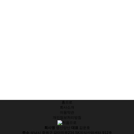
홈으로
회사소개
이용약관
개인정보처리방침
회사명
영신양산
대표
김운호
주소
성남시 중원구 갈마치로234 SK지식산업센터 912호