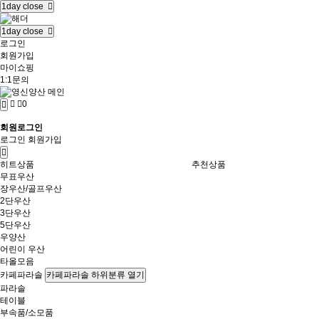
1day close
1day close
로그인
회원가입
마이쇼핑
1:1문의
0
회원로그인
로그인
회원가입
히트상품
추천상품
무표우산
장우산/골프우산
2단우산
3단우산
5단우산
우양산
어린이 우산
타올모음
카페파라솔
카페파라솔 하위분류 열기
파라솔
테이블
부속품/소모품