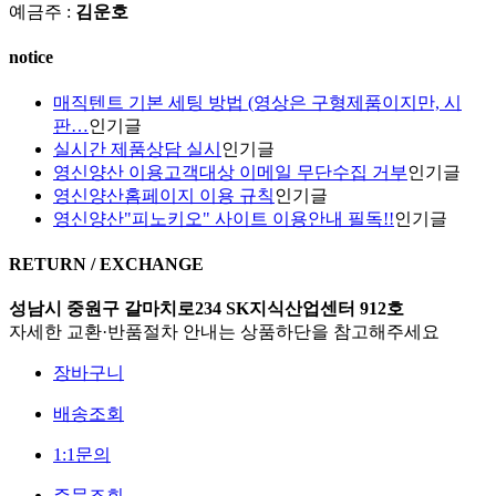
예금주 :
김운호
notice
매직텐트 기본 세팅 방법 (영상은 구형제품이지만, 시
판…
인기글
실시간 제품상담 실시
인기글
영신양산 이용고객대상 이메일 무단수집 거부
인기글
영신양산홈페이지 이용 규칙
인기글
영신양산"피노키오" 사이트 이용안내 필독!!
인기글
RETURN / EXCHANGE
성남시 중원구 갈마치로234 SK지식산업센터 912호
자세한 교환·반품절차 안내는 상품하단을 참고해주세요
장바구니
배송조회
1:1문의
주문조회