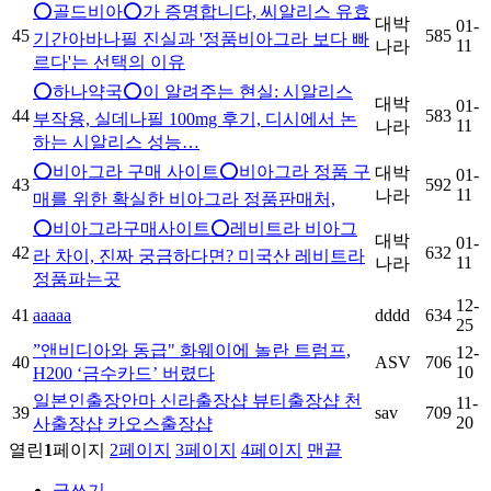
⭕️골드비아⭕️가 증명합니다, 씨알리스 유효
대박
01-
45
585
기간아바나필 진실과 '정품비아그라 보다 빠
11
나라
르다'는 선택의 이유
⭕️하나약국⭕️이 알려주는 현실: 시알리스
대박
01-
44
583
부작용, 실데나필 100mg 후기, 디시에서 논
11
나라
하는 시알리스 성능…
⭕️비아그라 구매 사이트⭕️비아그라 정품 구
대박
01-
43
592
11
나라
매를 위한 확실한 비아그라 정품판매처,
⭕️비아그라구매사이트⭕️레비트라 비아그
대박
01-
42
632
라 차이, 진짜 궁금하다면? 미국산 레비트라
11
나라
정품파는곳
12-
41
aaaaa
dddd
634
25
”앤비디아와 동급" 화웨이에 놀란 트럼프,
12-
40
ASV
706
10
H200 ‘금수카드’ 버렸다
일본인출장안마 신라출장샵 뷰티출장샵 천
11-
39
sav
709
20
사출장샵 카오스출장샵
열린
1
페이지
2
페이지
3
페이지
4
페이지
맨끝
글쓰기