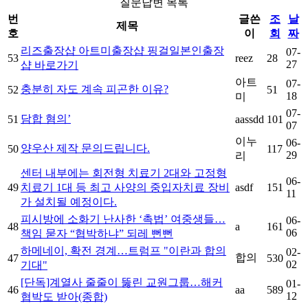
질문답변 목록
번
글쓴
조
날
제목
호
이
회
짜
리즈출장샵 아트미출장샵 핑걸일본인출장
07-
53
reez
28
27
샵 바로가기
아트
07-
충분히 자도 계속 피곤한 이유?
52
51
18
미
07-
담합 혐의’
51
aassdd
101
07
이누
06-
양우산 제작 문의드립니다.
50
117
29
리
센터 내부에는 회전형 치료기 2대와 고정형
06-
49
치료기 1대 등 최고 사양의 중입자치료 장비
asdf
151
11
가 설치될 예정이다.
피시방에 소화기 난사한 ‘촉법’ 여중생들…
06-
48
a
161
06
책임 묻자 “협박하냐” 되레 뻔뻔
하메네이, 확전 경계…트럼프 "이란과 합의
02-
합의
47
530
02
기대"
[단독]계열사 줄줄이 뚫린 교원그룹…해커
01-
46
aa
589
12
협박도 받아(종합)