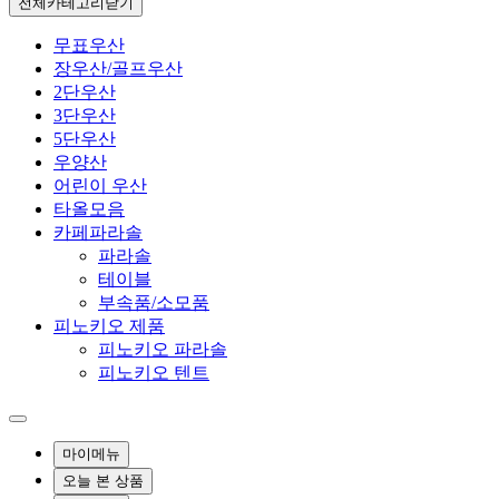
전체카테고리
닫기
무표우산
장우산/골프우산
2단우산
3단우산
5단우산
우양산
어린이 우산
타올모음
카페파라솔
파라솔
테이블
부속품/소모품
피노키오 제품
피노키오 파라솔
피노키오 텐트
마이메뉴
오늘 본 상품