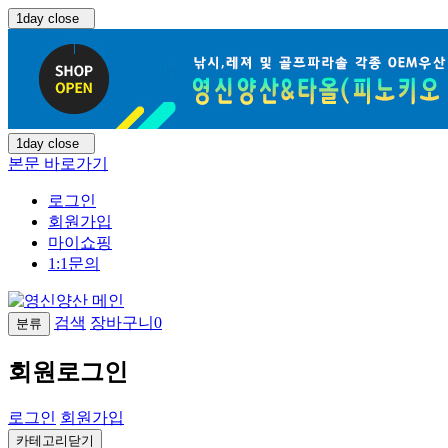
1day close
1day close
본문 바로가기
로그인
회원가입
마이쇼핑
1:1문의
검색
장바구니
0
분류
회원로그인
로그인
회원가입
카테고리닫기