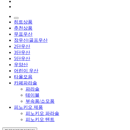
히트상품
추천상품
무표우산
장우산/골프우산
2단우산
3단우산
5단우산
우양산
어린이 우산
타올모음
카페파라솔
파라솔
테이블
부속품/소모품
피노키오 제품
피노키오 파라솔
피노키오 텐트